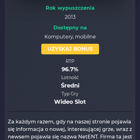
Rok wypuszczenia
2013
Dostępny na
Komputery, mobilne
UZYSKAJ BONUS
RTP
96.7%
Lotność
Średni
Typ Gry
Wideo Slot
Za każdym razem, gdy na naszej stronie pojawia
się informacja o nowej, interesującej grze, wraz z
newsem pojawia się nazwa NetENT. Firma ta jest