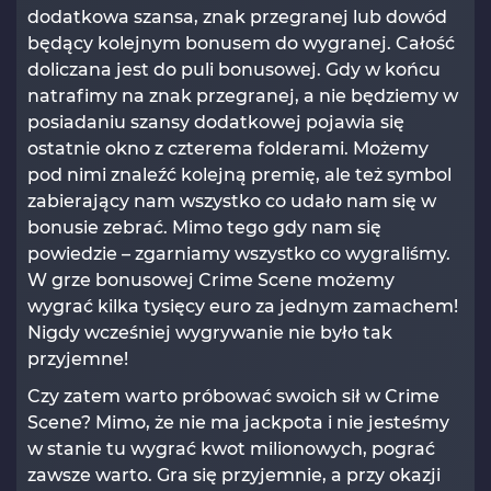
dodatkowa szansa, znak przegranej lub dowód
będący kolejnym bonusem do wygranej. Całość
doliczana jest do puli bonusowej. Gdy w końcu
natrafimy na znak przegranej, a nie będziemy w
posiadaniu szansy dodatkowej pojawia się
ostatnie okno z czterema folderami. Możemy
pod nimi znaleźć kolejną premię, ale też symbol
zabierający nam wszystko co udało nam się w
bonusie zebrać. Mimo tego gdy nam się
powiedzie – zgarniamy wszystko co wygraliśmy.
W grze bonusowej Crime Scene możemy
wygrać kilka tysięcy euro za jednym zamachem!
Nigdy wcześniej wygrywanie nie było tak
przyjemne!
Czy zatem warto próbować swoich sił w Crime
Scene? Mimo, że nie ma jackpota i nie jesteśmy
w stanie tu wygrać kwot milionowych, pograć
zawsze warto. Gra się przyjemnie, a przy okazji