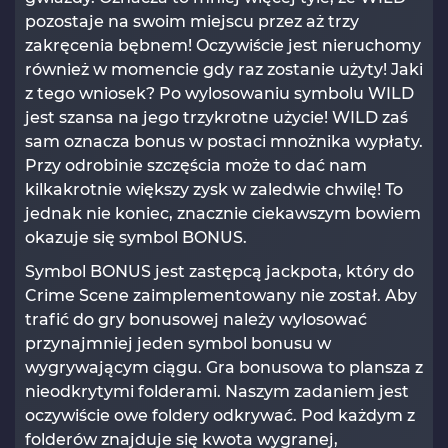
pozostaje na swoim miejscu przez aż trzy
zakręcenia bębnem! Oczywiście jest nieruchomy
również w momencie gdy raz zostanie użyty! Jaki
z tego wniosek? Po wylosowaniu symbolu WILD
jest szansa na jego trzykrotne użycie! WILD zaś
sam oznacza bonus w postaci mnożnika wypłaty.
Przy odrobinie szczęścia może to dać nam
kilkakrotnie większy zysk w zaledwie chwilę! To
jednak nie koniec, znacznie ciekawszym bowiem
okazuje się symbol BONUS.
Symbol BONUS jest zastępcą jackpota, który do
Crime Scene zaimplementowany nie został. Aby
trafić do gry bonusowej należy wylosować
przynajmniej jeden symbol bonusu w
wygrywającym ciągu. Gra bonusowa to plansza z
nieodkrytymi folderami. Naszym zadaniem jest
oczywiście owe foldery odkrywać. Pod każdym z
folderów znajduje się kwota wygranej,