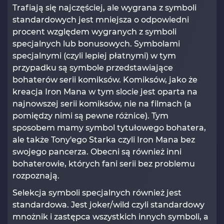
Trafiają się najczęściej, ale wygrana z symboli
standardowych jest mniejsza o odpowiedni
procent względem wygranych z symboli
specjalnych lub bonusowych. Symbolami
specjalnymi (czyli lepiej płatnymi) w tym
przypadku są symbole przedstawiające
bohaterów serii komiksów. Komiksów, jako że
kreacja Iron Mana w tym slocie jest oparta na
najnowszej serii komiksów, nie na filmach (a
pomiędzy nimi są pewne różnice). Tym
sposobem mamy symbol tytułowego bohatera,
ale także Tony'ego Starka czyli Iron Mana bez
swojego pancerza. Obecni są również inni
bohaterowie, których fani serii bez problemu
rozpoznają.
Selekcja symboli specjalnych również jest
standardowa. Jest joker/wild czyli standardowy
mnożnik i zastępca wszystkich innych symboli, a