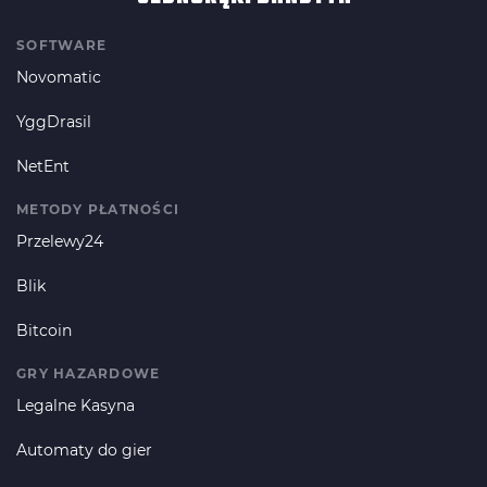
SOFTWARE
Novomatic
YggDrasil
NetEnt
METODY PŁATNOŚCI
Przelewy24
Blik
Bitcoin
GRY HAZARDOWE
Legalne Kasyna
Automaty do gier