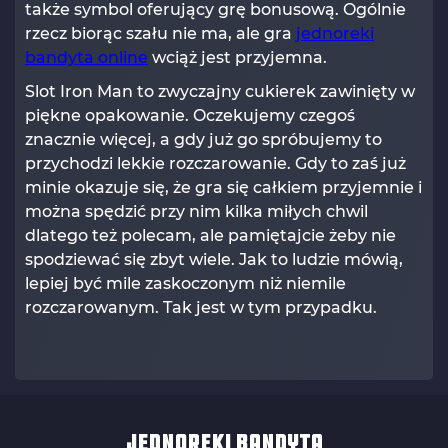
także symbol oferujący grę bonusową. Ogólnie
rzecz biorąc szału nie ma, ale gra
jednoreki
bandyta online
wciąż jest przyjemna.
Slot Iron Man to zwyczajny cukierek zawinięty w
piękne opakowanie. Oczekujemy czegoś
znacznie więcej, a gdy już go spróbujemy to
przychodzi lekkie rozczarowanie. Gdy to zaś już
minie okazuje się, że gra się całkiem przyjemnie i
można spędzić przy nim kilka miłych chwil
dlatego też polecam, ale pamiętajcie żeby nie
spodziewać się zbyt wiele. Jak to ludzie mówią,
lepiej być mile zaskoczonym niż niemile
rozczarowanym. Tak jest w tym przypadku.
JEDNORĘKI BANDYTA