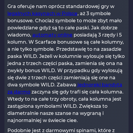
Gra oferuje nam oprócz standardowej gry w
legalnych kasynach w Polsce
, aż 3 symbole
bonusowe. Chociaż symbole to może zbyt mało
powiedziane gdyż są to całe paski. Jak dobrze
wiadomo,
automaty online
posiadają 3 rzędy i 5
kolumn. W Scarface bonusowe są całe kolumny,
a nie tylko symbole. Przedstawię to na zasadzie
paska WILD. Jeżeli w kolumnie wylosuje się tylko
jedna z trzech części paska, zamienia się ona na
zwykły bonus WILD. W przypadku gdy wylosują
się dwie z trzech części zamieniają się one na
dwa symbole WILD. Zabawa
jednoreki bandyta
za darmo
zaczyna się gdy trafi się cała kolumna.
Wtedy to na całe trzy obroty, cała kolumna jest
zastąpiona symbolami WILD. Zwiększa to
diametralnie nasze szanse na wygraną i
najnormalniej w świecie ciee.
Podobnie jest z darmowymi spinami, które z