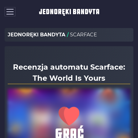
JEDNORĘKI BANDYTA
JEDNORĘKI BANDYTA
SCARFACE
Recenzja automatu Scarface:
The World Is Yours
GRAĆ