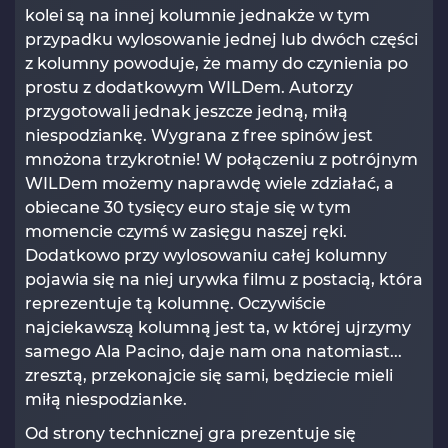
kolei są na innej kolumnie jednakże w tym
przypadku wylosowanie jednej lub dwóch części
z kolumny powoduje, że mamy do czynienia po
prostu z dodatkowym WILDem. Autorzy
przygotowali jednak jeszcze jedną, miłą
niespodziankę. Wygrana z free spinów jest
mnożona trzykrotnie! W połączeniu z potrójnym
WILDem możemy naprawdę wiele zdziałać, a
obiecane 30 tysięcy euro staje się w tym
momencie czymś w zasięgu naszej ręki.
Dodatkowo przy wylosowaniu całej kolumny
pojawia się na niej urywka filmu z postacią, która
reprezentuje tą kolumnę. Oczywiście
najciekawszą kolumną jest ta, w której ujrzymy
samego Ala Pacino, daje nam ona natomiast...
zresztą, przekonajcie się sami, będziecie mieli
miłą niespodzianke.
Od strony technicznej gra prezentuje się