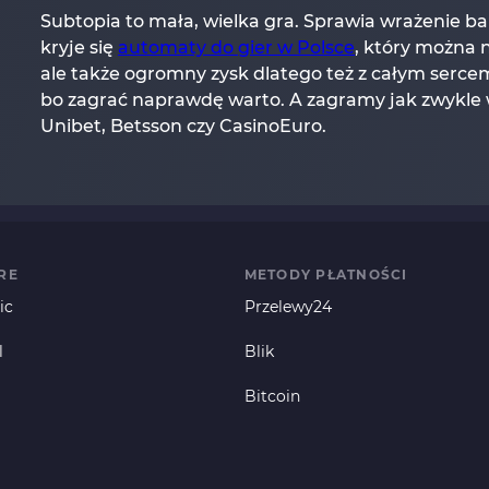
Subtopia to mała, wielka gra. Sprawia wrażenie b
kryje się
automaty do gier w Polsce
, który można n
ale także ogromny zysk dlatego też z całym serc
bo zagrać naprawdę warto. A zagramy jak zwykle
Unibet, Betsson czy CasinoEuro.
RE
METODY PŁATNOŚCI
ic
Przelewy24
l
Blik
Bitcoin