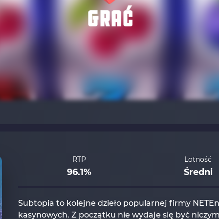
GRAĆ
RTP
Lotność
96.1%
Średni
Subtopia to kolejne dzieło popularnej firmy NETEn
kasynowych. Z początku nie wydaje się być niczy