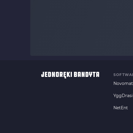
JEDNORĘKI BANDYTA
SOFTWA
Novomat
YggDrasi
NetEnt