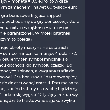
ący – moneta = 0,5 euro, to w grze
ym zamachem” nawet 60 tysięcy euro!
 gra bonusowa kryjąca się pod
 przechodzimy do gry bonusowej, która
owej z małym wyjątkiem – gramy na
nie ograniczonej. W mojej ostatniej
a czym to polega?
nuje obroty maszyną na ostatnich
 symbol mnożnika mający 4 pola – x2,
wylosujemy ten symbol mnożnik się
ońcu dochodzi do symbolu czaszki. Do
mowych spinach, a wygrana trafia do
usowej. Gra bonusowa i darmowe spiny
ie do czerwonej czaszki. Patrząc na to
nej, zanim trafimy na czachę będziemy
 udało się wygrać 12 tysięcy euro, a wy
eniądze te traktowane są jako zwykła